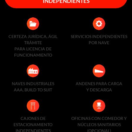
INDEPENDIENTES
CERTEZA JURÍDICA, ÁGIL
SERVICIOS INDEPENDIENTES
TRÁMITE
POR NAVE
PARA LICENCIA DE
FUNCIONAMIENTO
NAVES INDUSTRIALES
ANDENES PARA CARGA
AAA, BUILD TO SUIT
Y DESCARGA
CAJONES DE
OFICINAS CON COMEDOR Y
ESTACIONAMIENTO
NÚCLEOS SANITARIOS
INDEPENDIENTES
(OPCIONAL)