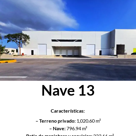
Nave 13
Características:
– Terreno privado:
1,020.60 m²
– Nave:
796.94 m²
– Patio de maniobras y servicios:
223.66 m²