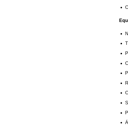
O
Equ
N
T
P
C
P
R
C
S
P
Á