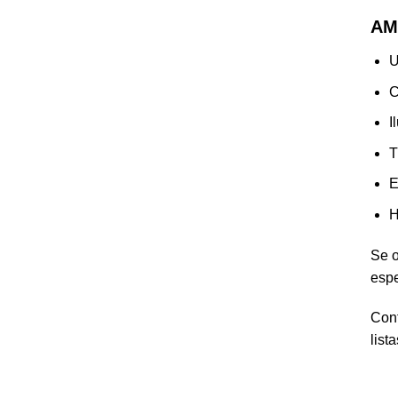
AM
U
C
I
T
E
H
Se o
espe
Cont
list