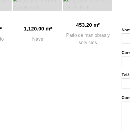
453.20 m²
²
1,120.00 m²
Nom
Patio de maniobras y
do
Nave
servicios
Cor
Telé
Com