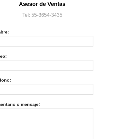
Asesor de Ventas
Tel: 55-3654-3435
bre:
reo:
fono:
entario o mensaje: