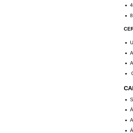
4
8
CER
U
A
A
C
CA
S
Á
A
Á