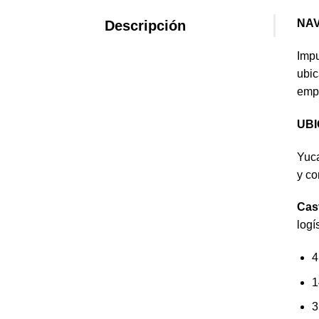
NAV
Descripción
Impu
ubic
empr
UBI
Yuca
y co
Cast
logí
4
1
3