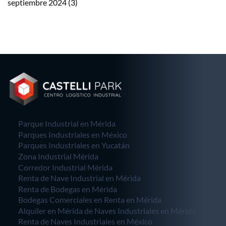
septiembre 2024
(3)
Parque Industrial en Mérida
Parques Industriales en México
Parques Industriales en Yucatán
Zona Industrial Mérida
Corredor Industrial Mérida
Renta de Nave Industrial en Mérida
Renta de Bodegas en Mérida
Bodegas Comerciales en Renta en Mérida
Alquiler en Mérida de Naves Industriales en Mérida
Renta de Naves Industriales en México