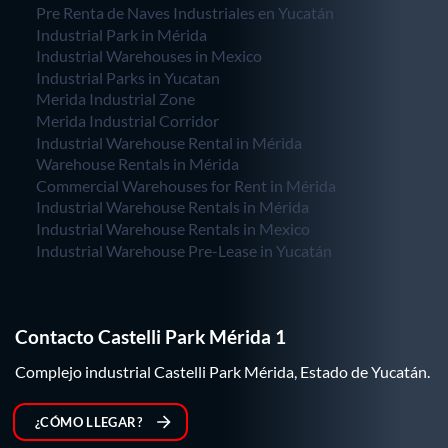
Pre Renta de Naves Industriales en Yucatán
Industrial Park in Mérida
Industrial Warehouses in Mexico
Industrial Parks in Yucatan
Merida Industrial Zone
Merida Industrial Corridor
Industrial Warehouse Rental in Mérida
Warehouse Rentals in Mérida
Commercial Warehouses for Rent in Mérida
Industrial Warehouse Rentals in Mérida
Industrial Warehouse Rentals in Mexico
Industrial Warehouse Pre-Lease in Yucatán
Contacto Castelli Park Mérida 1
Complejo industrial Castelli Park Mérida, Estado de Yucatán.
¿CÓMO LLEGAR?