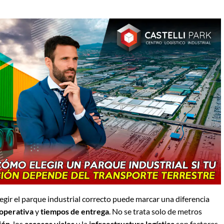
egir el parque industrial correcto puede marcar una diferencia
 operativa
y
tiempos de entrega
. No se trata solo de metros
ión
, los
accesos viales
y la
infraestructura logística
son factores