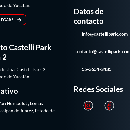
ado de Yucatán.
Datos de
contacto
LEGAR?
info@castellipark.com
to Castelli Park
contacto@castellipark.co
 2
55-3654-3435
ustrial Castelli Park 2
ado de Yucatán
Redes Sociales
ativo
Von Humboldt , Lomas
calpan de Juárez, Estado de