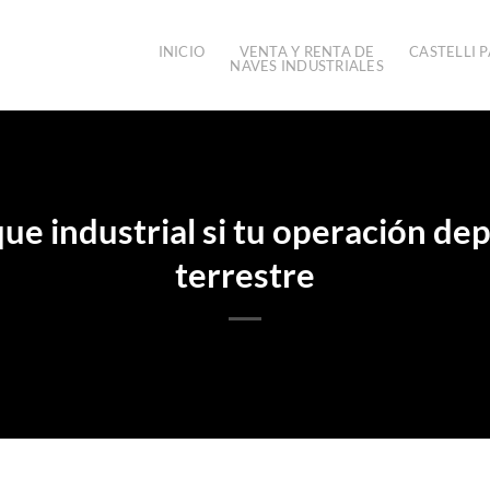
INICIO
VENTA Y RENTA DE
CASTELLI P
NAVES INDUSTRIALES
ue industrial si tu operación de
terrestre