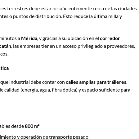
nes terrestres debe estar lo suficientemente cerca de las ciudades
tes o puntos de distribución. Esto reduce la última milla y
n minutos a
Mérida
, y gracias a su ubicación en el
corredor
catán
, las empresas tienen un acceso privilegiado a proveedores,
icos.
tica
rque industrial debe contar con
calles amplias para tráileres
,
 calidad (energía, agua, fibra óptica) y espacio suficiente para
rables desde
800 m²
vimiento y operación de transporte pesado