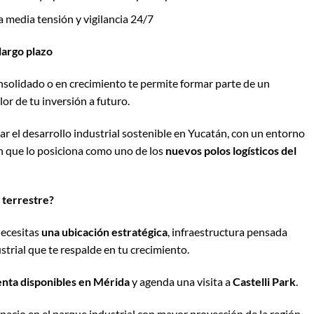
a media tensión y vigilancia 24/7
largo plazo
nsolidado o en crecimiento te permite formar parte de un
or de tu inversión a futuro.
r el desarrollo industrial sostenible en Yucatán, con un entorno
ón que lo posiciona como uno de los
nuevos polos logísticos del
 terrestre?
necesitas
una ubicación estratégica
, infraestructura pensada
strial que te respalde en tu crecimiento.
enta disponibles en Mérida
y agenda una visita a
Castelli Park
.
acio en el parque industrial con mayor proyección de la región.