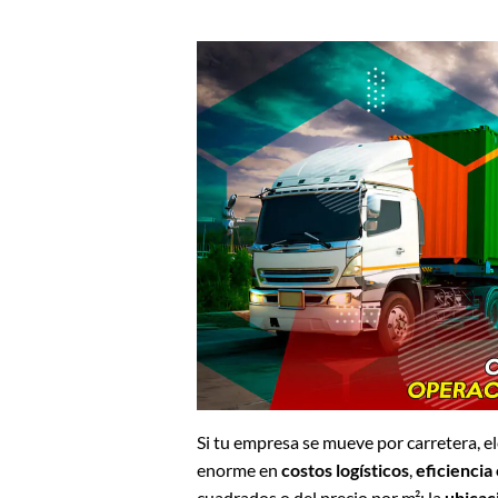
Si tu empresa se mueve por carretera, el
enorme en
costos logísticos
,
eficiencia
cuadrados o del precio por m²: la
ubicac