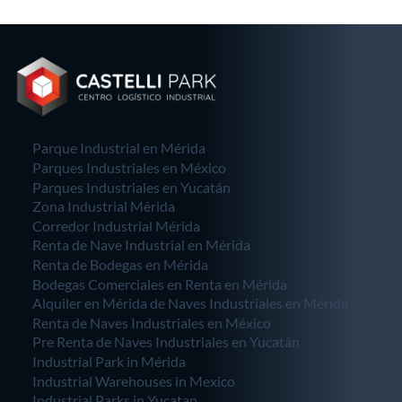
Parque Industrial en Mérida
Parques Industriales en México
Parques Industriales en Yucatán
Zona Industrial Mérida
Corredor Industrial Mérida
Renta de Nave Industrial en Mérida
Renta de Bodegas en Mérida
Bodegas Comerciales en Renta en Mérida
Alquiler en Mérida de Naves Industriales en Mérida
Renta de Naves Industriales en México
Pre Renta de Naves Industriales en Yucatán
Industrial Park in Mérida
Industrial Warehouses in Mexico
Industrial Parks in Yucatan