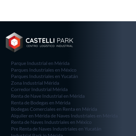
Parque Industrial en Mérida
Parques Industriales en México
Parques Industriales en Yucatán
Zona Industrial Mérida
Corredor Industrial Mérida
Renta de Nave Industrial en Mérida
Renta de Bodegas en Mérida
Bodegas Comerciales en Renta en Mérida
Alquiler en Mérida de Naves Industriales en Mérida
Renta de Naves Industriales en México
Pre Renta de Naves Industriales en Yucatán
Industrial Park in Mérida