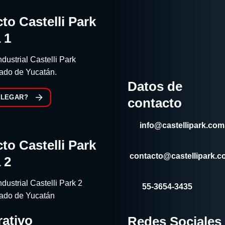
to Castelli Park
 1
dustrial Castelli Park
tado de Yucatán.
Datos de
LLEGAR?
contacto
info@castellipark.com
to Castelli Park
contacto@castellipark.
 2
dustrial Castelli Park 2
55-3654-3435
tado de Yucatán
ativo
Redes Sociales