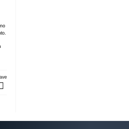
 no
to.
a
nave